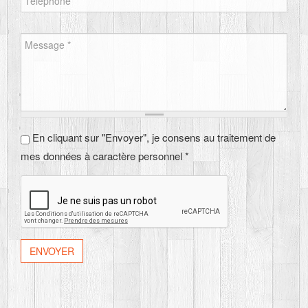
Message
*
En cliquant sur "Envoyer", je consens au traitement de
En cliquant sur "Envoyer", je consens au traitement de
mes données à caractère personnel
*
mes données à caractère personnel *