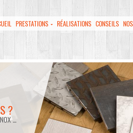
UEIL
PRESTATIONS
RÉALISATIONS
CONSEILS
NO
S ?
NOX ...