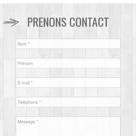
PRENONS CONTACT
Nom
*
Prénom
E-mail
*
Téléphone
*
Message
*