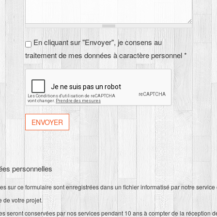
En cliquant sur "Envoyer", je consens au
En cliquant sur "Envoyer", je consens au
traitement de mes données à caractère personnel
*
traitement de mes données à caractère personnel *
ées personnelles
ies sur ce formulaire sont enregistrées dans un fichier informatisé par notre servic
 de votre projet.
 seront conservées par nos services pendant 10 ans à compter de la réception de