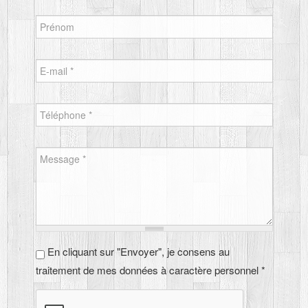
Prénom
E-mail
*
Téléphone
*
Message
*
En cliquant sur "Envoyer", je consens au
En cliquant sur "Envoyer", je consens au
traitement de mes données à caractère personnel
*
traitement de mes données à caractère personnel *